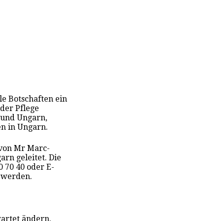
lle Botschaften ein
der Pflege
 und Ungarn,
en in Ungarn.
 von Mr Marc-
rn geleitet. Die
0 70 40 oder E-
 werden.
artet ändern.