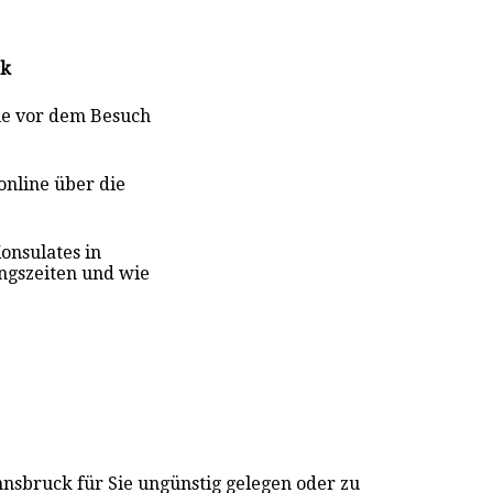
ck
Sie vor dem Besuch
online über die
Konsulat
es
in
ngszeiten und wie
nnsbruck für Sie ungünstig gelegen oder zu