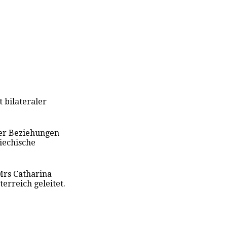
t bilateraler
her Beziehungen
iechische
Mrs Catharina
erreich geleitet.