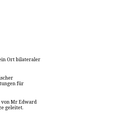
 ein Ort bilateraler
ischer
stungen für
rd von Mr Edward
e geleitet.