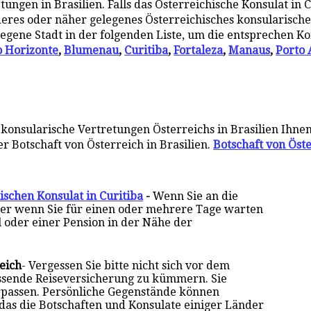
ngen in Brasilien. Falls das Österreichische Konsulat in C
anderes oder näher gelegenes Österreichisches konsularische
legene Stadt in der folgenden Liste, um die entsprechen K
o Horizonte
,
Blumenau
,
Curitiba
,
Fortaleza
,
Manaus
,
Porto 
konsularische Vertretungen Österreichs in Brasilien Ihne
r Botschaft von Österreich in Brasilien.
Botschaft von Öste
ischen Konsulat in Curitiba
-
Wenn Sie an die
oder wenn Sie für einen oder mehrere Tage warten
l oder einer Pension in der Nähe der
eich
- Vergessen Sie bitte nicht sich vor dem
assende Reiseversicherung zu kümmern. Sie
rpassen. Persönliche Gegenstände können
 das die Botschaften und Konsulate einiger Länder