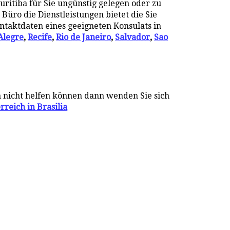
uritiba für Sie ungünstig gelegen oder zu
 Büro die Dienstleistungen bietet die Sie
ontaktdaten eines geeigneten Konsulats in
Alegre
,
Recife
,
Rio de Janeiro
,
Salvador
,
Sao
n nicht helfen können dann wenden Sie sich
rreich in Brasilia