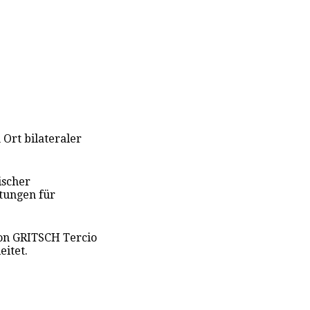
n Ort bilateraler
ischer
stungen für
von GRITSCH Tercio
eitet.