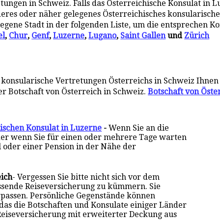
ungen in Schweiz. Falls das Österreichische Konsulat in L
anderes oder näher gelegenes Österreichisches konsularische
legene Stadt in der folgenden Liste, um die entsprechen K
el
,
Chur
,
Genf
,
Luzerne
,
Lugano
,
Saint Gallen
und
Zürich
konsularische Vertretungen Österreichs in Schweiz Ihnen
er Botschaft von Österreich in Schweiz.
Botschaft von Öste
hischen Konsulat in Luzerne
-
Wenn Sie an die
der wenn Sie für einen oder mehrere Tage warten
l oder einer Pension in der Nähe der
eich
- Vergessen Sie bitte nicht sich vor dem
assende Reiseversicherung zu kümmern. Sie
rpassen. Persönliche Gegenstände können
 das die Botschaften und Konsulate einiger Länder
Reiseversicherung mit erweiterter Deckung aus