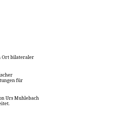
n Ort bilateraler
ischer
stungen für
von Urs Muhlebach
itet.