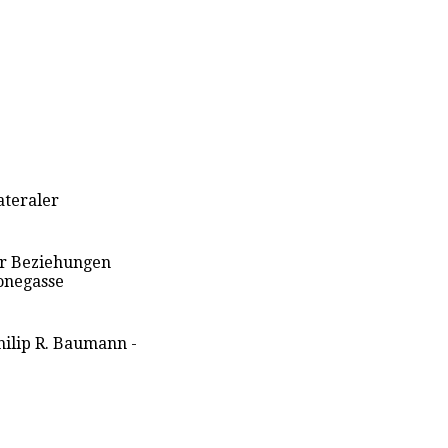
lateraler
er Beziehungen
Monegasse
hilip R. Baumann -