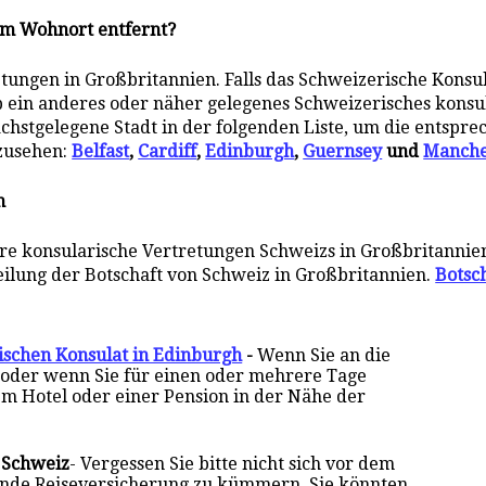
rem Wohnort entfernt?
ungen in Großbritannien. Falls das Schweizerische Konsul
 ob ein anderes oder näher gelegenes Schweizerisches konsu
nächstgelegene Stadt in der folgenden Liste, um die entspr
nzusehen:
Belfast
,
Cardiff
,
Edinburgh
,
Guernsey
und
Manche
n
re konsularische Vertretungen Schweizs in Großbritanni
teilung der Botschaft von Schweiz in Großbritannien.
Botsc
ischen Konsulat in Edinburgh
-
Wenn Sie an die
 oder wenn Sie für einen oder mehrere Tage
em Hotel oder einer Pension in der Nähe der
 Schweiz
- Vergessen Sie bitte nicht sich vor dem
ende Reiseversicherung zu kümmern. Sie könnten