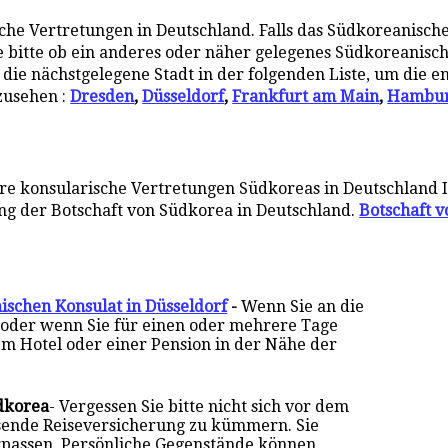
e Vertretungen in Deutschland. Falls das Südkoreanische 
Sie bitte ob ein anderes oder näher gelegenes Südkoreanisc
ch die nächstgelegene Stadt in der folgenden Liste, um die
zusehen :
Dresden
,
Düsseldorf
,
Frankfurt am Main
,
Hambu
re konsularische Vertretungen Südkoreas in Deutschland 
ung der Botschaft von Südkorea in Deutschland.
Botschaft v
ischen Konsulat in Düsseldorf
-
Wenn Sie an die
, oder wenn Sie für einen oder mehrere Tage
em Hotel oder einer Pension in der Nähe der
dkorea
- Vergessen Sie bitte nicht sich vor dem
sende Reiseversicherung zu kümmern. Sie
rpassen. Persönliche Gegenstände können