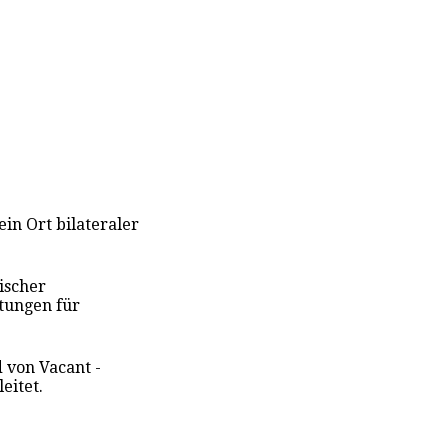
 ein Ort bilateraler
ischer
stungen für
 von Vacant -
eitet.