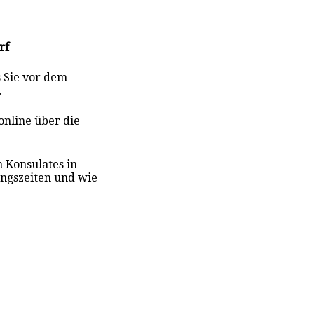
rf
s Sie vor dem
.
online über die
n Konsulates in
ungszeiten und wie