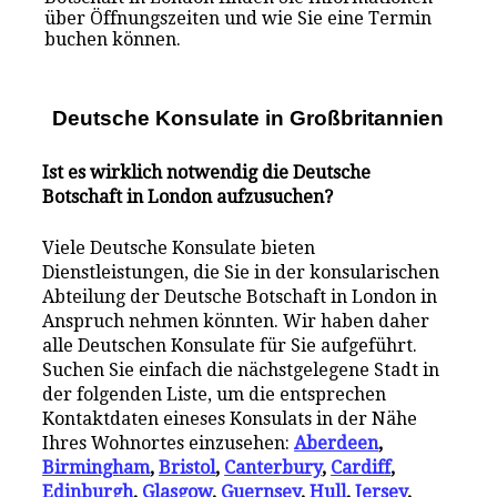
über Öffnungszeiten und wie Sie eine Termin
buchen können.
Deutsche Konsulate i
n
Großbritannien
Ist es wirklich notwendig die Deutsche
Botschaft in London aufzusuchen?
Viele Deutsche Konsulate bieten
Dienstleistungen, die Sie in der konsularischen
Abteilung der Deutsche Botschaft in London in
Anspruch nehmen könnten. Wir haben daher
alle Deutschen Konsulate für Sie aufgeführt.
Suchen Sie einfach die nächstgelegene Stadt in
der folgenden Liste, um die entsprechen
Kontaktdaten eineses Konsulats in der Nähe
Ihres Wohnortes einzusehen:
Aberdeen
,
Birmingham
,
Bristol
,
Canterbury
,
Cardiff
,
Edinburgh
,
Glasgow
,
Guernsey
,
Hull
,
Jersey
,