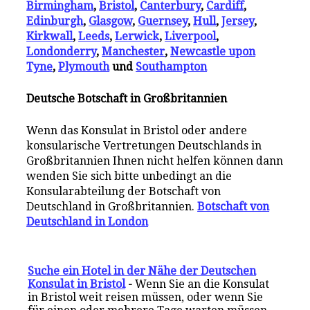
Birmingham
,
Bristol
,
Canterbury
,
Cardiff
,
Edinburgh
,
Glasgow
,
Guernsey
,
Hull
,
Jersey
,
Kirkwall
,
Leeds
,
Lerwick
,
Liverpool
,
Londonderry
,
Manchester
,
Newcastle upon
Tyne
,
Plymouth
und
Southampton
Deutsche Botschaft in Großbritannien
Wenn das Konsulat in Bristol oder andere
konsularische Vertretungen Deutschlands in
Großbritannien Ihnen nicht helfen können dann
wenden Sie sich bitte unbedingt an die
Konsularabteilung der Botschaft von
Deutschland in Großbritannien.
Botschaft von
Deutschland in London
Suche ein Hotel in der Nähe der Deutschen
Konsulat in Bristol
-
Wenn Sie an die Konsulat
in Bristol weit reisen müssen, oder wenn Sie