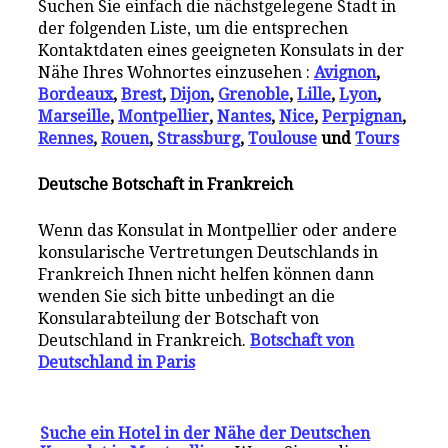
Suchen Sie einfach die nächstgelegene Stadt in
der folgenden Liste, um die entsprechen
Kontaktdaten eines geeigneten Konsulats in der
Nähe Ihres Wohnortes einzusehen :
Avignon
,
Bordeaux
,
Brest
,
Dijon
,
Grenoble
,
Lille
,
Lyon
,
Marseille
,
Montpellier
,
Nantes
,
Nice
,
Perpignan
,
Rennes
,
Rouen
,
Strassburg
,
Toulouse
und
Tours
Deutsche Botschaft in Frankreich
Wenn das Konsulat in Montpellier oder andere
konsularische Vertretungen Deutschlands in
Frankreich Ihnen nicht helfen können dann
wenden Sie sich bitte unbedingt an die
Konsularabteilung der Botschaft von
Deutschland in Frankreich.
Botschaft von
Deutschland in Paris
Suche ein Hotel in der Nähe der Deutschen