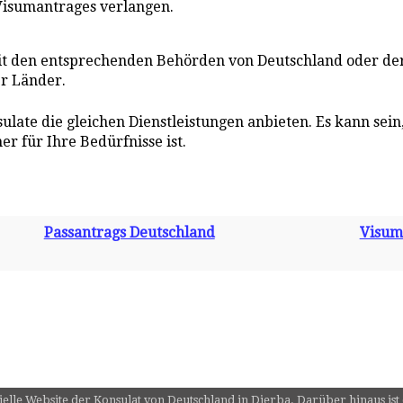
Visumantrages verlangen.
it den entsprechenden Behörden von Deutschland oder d
er Länder.
nsulate die gleichen Dienstleistungen anbieten. Es kann se
r für Ihre Bedürfnisse ist.
Passantrags Deutschland
Visum
zielle Website der Konsulat von Deutschland in Djerba. Darüber hinaus ist