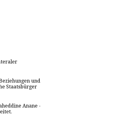
ateraler
r Beziehungen und
che Staatsbürger
laheddine Anane -
itet.