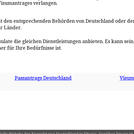
Visumantrages verlangen.
it den entsprechenden Behörden von Deutschland oder d
er Länder.
nsulate die gleichen Dienstleistungen anbieten. Es kann se
r für Ihre Bedürfnisse ist.
Passantrags Deutschland
Visum
zielle Website der Konsulat von Deutschland in Vitoria. Darüber hinaus ist