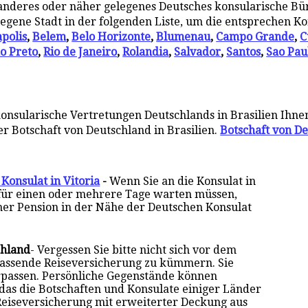
in anderes oder näher gelegenes Deutsches konsularische Bür
legene Stadt in der folgenden Liste, um die entsprechen K
polis
,
Belem
,
Belo Horizonte
,
Blumenau
,
Campo Grande
,
C
o Preto
,
Rio de Janeiro
,
Rolandia
,
Salvador
,
Santos
,
Sao Pau
konsularische Vertretungen Deutschlands in Brasilien Ihne
er Botschaft von Deutschland in Brasilien.
Botschaft von De
Konsulat in Vitoria
-
Wenn Sie an die Konsulat in
 für einen oder mehrere Tage warten müssen,
iner Pension in der Nähe der Deutschen Konsulat
chland
- Vergessen Sie bitte nicht sich vor dem
fassende Reiseversicherung zu kümmern. Sie
rpassen. Persönliche Gegenstände können
 das die Botschaften und Konsulate einiger Länder
Reiseversicherung mit erweiterter Deckung aus