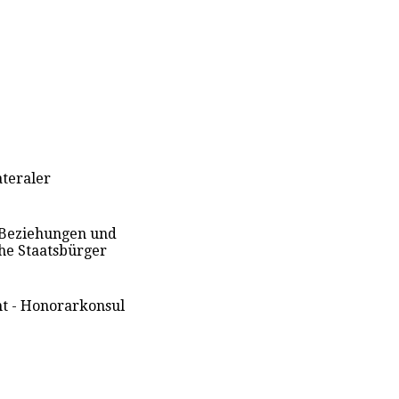
lateraler
r Beziehungen und
che Staatsbürger
nt - Honorarkonsul