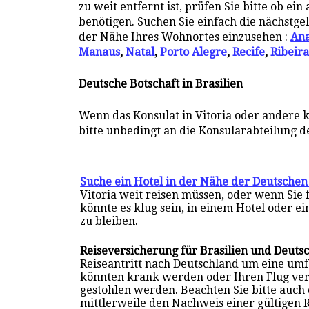
zu weit entfernt ist, prüfen Sie bitte ob e
benötigen. Suchen Sie einfach die nächstge
der Nähe Ihres Wohnortes einzusehen :
Ana
Manaus
,
Natal
,
Porto Alegre
,
Recife
,
Ribeira
Deutsche Botschaft in Brasilien
Wenn das Konsulat in Vitoria oder andere 
bitte unbedingt an die Konsularabteilung d
Suche ein Hotel in der Nähe der Deutschen 
Vitoria weit reisen müssen, oder wenn Sie
könnte es klug sein, in einem Hotel oder e
zu bleiben.
Reiseversicherung für Brasilien und Deuts
Reiseantritt nach Deutschland um eine um
könnten krank werden oder Ihren Flug ve
gestohlen werden. Beachten Sie bitte auch
mittlerweile den Nachweis einer gültigen 